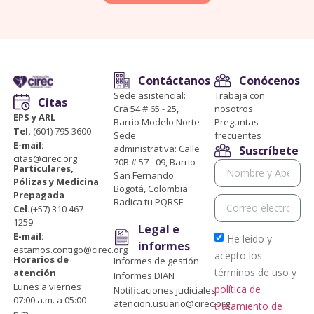
Contáctanos
Conócenos
Sede asistencial:
Trabaja con
Citas
Cra 54 # 65 - 25,
nosotros
EPS y ARL
Barrio Modelo Norte
Preguntas
Tel.
(601) 795 3600
Sede
frecuentes
E-mail:
administrativa: Calle
Suscríbete
citas@cirec.org
70B # 57 - 09, Barrio
Particulares,
San Fernando
Pólizas y Medicina
Bogotá, Colombia
Prepagada
Radica tu PQRSF
Cel.
(+57) 310 467
1259
Legal e
E-mail:
He leído y
informes
estamos.contigo@cirec.org
acepto los
Horarios de
Informes de gestión
términos de uso y
atención
Informes DIAN
Lunes a viernes
política de
Notificaciones judiciales:
07:00 a.m. a 05:00
atencion.usuario@cirec.org
tratamiento de
p.m.