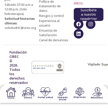
Política de
datos.
Sábado 07:00 a.m a
tratamiento de
12:00 p.m. (Sólo
Suscríbete
datos
hidroterapia)
a nuestro
Riesgos y control
Solicitud historias
newsletter
Experiencia al
clínicas:
usuario
solicitudHC@cirec.org
Encuesta de
Satisfacción
Canal de denuncias
Fundación
CIREC
©
2026.
Todos
los
derechos
reservados
Empresas
Impacto
Portal salud
Recaudos
Somos
Inicio
Social