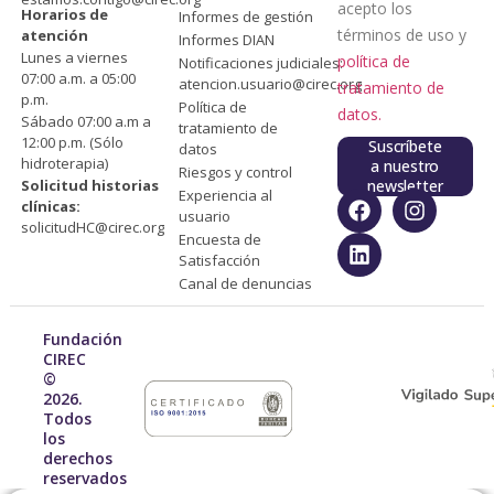
acepto los
Horarios de
Informes de gestión
términos de uso y
atención
Informes DIAN
Lunes a viernes
política de
Notificaciones judiciales:
07:00 a.m. a 05:00
atencion.usuario@cirec.org
tratamiento de
p.m.
Política de
datos.
Sábado 07:00 a.m a
tratamiento de
12:00 p.m. (Sólo
Suscríbete
datos
hidroterapia)
a nuestro
Riesgos y control
Solicitud historias
newsletter
Experiencia al
clínicas:
usuario
solicitudHC@cirec.org
Encuesta de
Satisfacción
Canal de denuncias
Fundación
CIREC
©
2026.
Todos
los
derechos
reservados