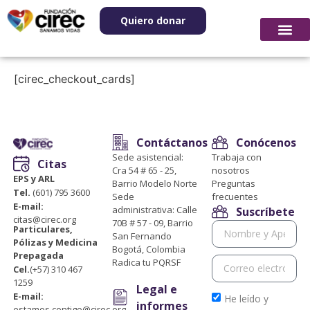
Quiero donar
[cirec_checkout_cards]
Contáctanos
Conócenos
Sede asistencial:
Trabaja con
Citas
Cra 54 # 65 - 25,
nosotros
EPS y ARL
Barrio Modelo Norte
Preguntas
Tel.
(601) 795 3600
Sede
frecuentes
E-mail:
administrativa: Calle
Suscríbete
citas@cirec.org
70B # 57 - 09, Barrio
Particulares,
San Fernando
Pólizas y Medicina
Bogotá, Colombia
Prepagada
Radica tu PQRSF
Cel.
(+57) 310 467
1259
Legal e
E-mail:
He leído y
informes
estamos.contigo@cirec.org