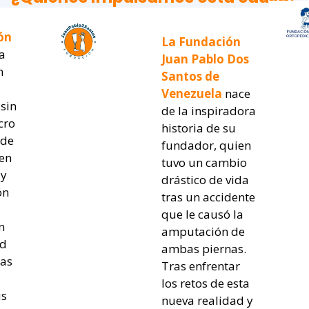
ón
La Fundación
a
Juan Pablo Dos
n
Santos de
Venezuela
nace
sin
de la inspiradora
cro
historia de su
 de
fundador, quien
 en
tuvo un cambio
 y
drástico de vida
ón
tras un accidente
que le causó la
n
amputación de
ad
ambas piernas.
mas
Tras enfrentar
los retos de esta
us
nueva realidad y