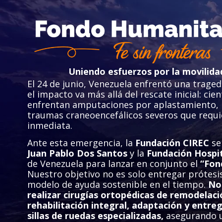
Uniendo esfuerzos por la movilida
El 24 de junio, Venezuela enfrentó una traged
el impacto va más allá del rescate inicial: ci
enfrentan amputaciones por aplastamiento, 
traumas craneoencefálicos severos que requi
inmediata.
Ante esta emergencia, la
Fundación CIREC
se
Juan Pablo Dos Santos
y la
Fundación Hospit
de Venezuela para lanzar en conjunto el
“Fon
Nuestro objetivo no es solo entregar prótesis
modelo de ayuda sostenible en el tiempo.
No
realizar cirugías ortopédicas de remodelac
rehabilitación integral, adaptación y entreg
sillas de ruedas especializadas,
asegurando u