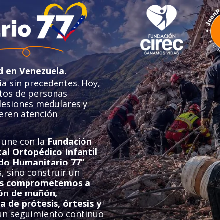
d en Venezuela.
ia sin precedentes. Hoy,
entos de personas
lesiones medulares y
eren atención
 une con la
Fundación
al Ortopédico Infantil
do Humanitario 77”
.
, sino construir un
s comprometemos a
ión de muñón,
a de prótesis, órtesis y
n seguimiento continuo