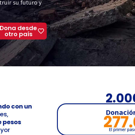
ruir su futuro y
Dona desde
otro país
2.00
ndo con un
Donació
es,
277
e pesos
yor
El primer pas