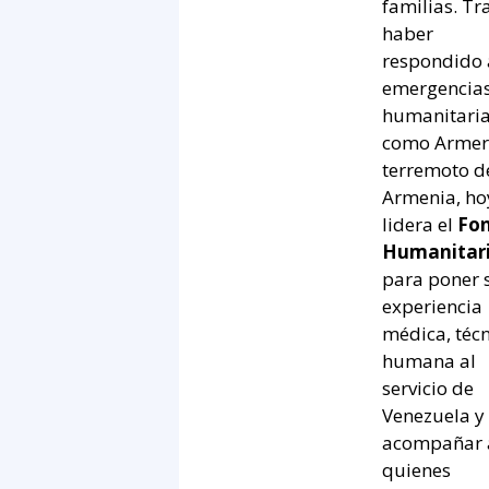
familias. Tr
haber
respondido 
emergencia
humanitari
como Armero
terremoto d
Armenia, ho
lidera el
Fo
Humanitari
para poner 
experiencia
médica, técn
humana al
servicio de
Venezuela y
acompañar 
quienes