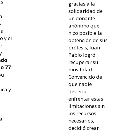
as
gracias a la
solidaridad de
a
un donante
s
anónimo que
as
hizo posible la
 y el
obtención de sus
e
prótesis, Juan
y
Pablo logró
ndo
recuperar su
o 77
movilidad.
su
Convencido de
que nadie
ica y
debería
enfrentar estas
limitaciones sin
los recursos
a
necesarios,
decidió crear