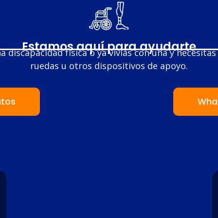
Estamos aquí para ayudarte
a discapacidad física o ya vivías con una y necesitas p
ruedas u otros dispositivos de apoyo.
atos
Wha