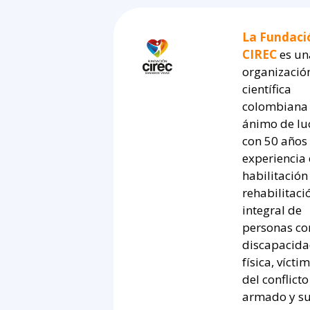
La Fundaci
CIREC
es un
organizació
científica
colombiana 
ánimo de lu
con 50 años
experiencia
habilitación
rehabilitaci
integral de
personas co
discapacid
física, vícti
del conflicto
armado y s